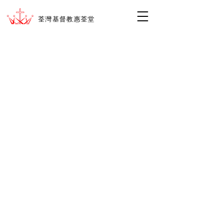
荃灣基督教惠荃堂