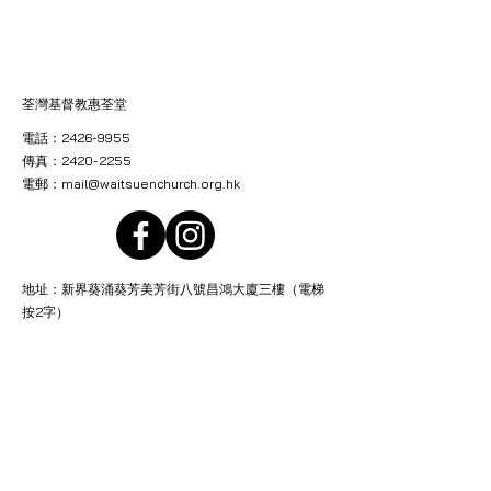
荃灣基督教惠荃堂
電話：2426-9955
傳真：2420-2255
電郵：
mail@waitsuenchurch.org.hk
地址：新界葵涌葵芳美芳街八號昌鴻大廈三樓（電梯
按2字）