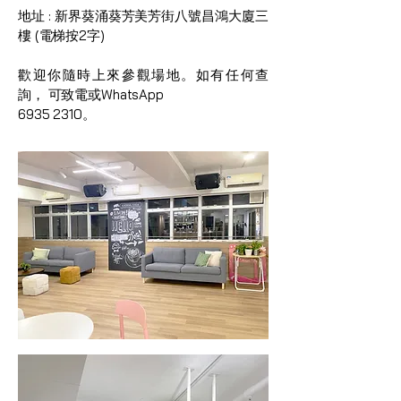
地址 : 新界葵涌葵芳美芳街八號昌鴻大廈三
樓 (電梯按2字)
歡迎你隨時上來參觀場地。如有任何查
詢， 可致電或WhatsApp
6935 2310
。