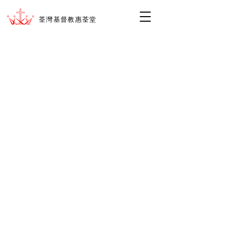
荃灣基督教惠荃堂