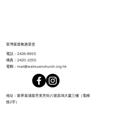
荃灣基督教惠荃堂
電話：2426-9955
傳真：2420-2255
電郵：
mail@waitsuenchurch.org.hk
地址：新界葵涌葵芳美芳街八號昌鴻大廈三樓（電梯
按2字）