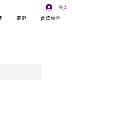
登入
間
奉獻
會眾專區