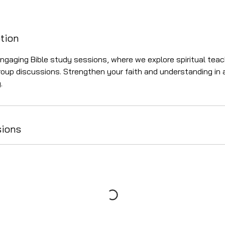
ption
 engaging Bible study sessions, where we explore spiritual tea
roup discussions. Strengthen your faith and understanding in 
.
sions