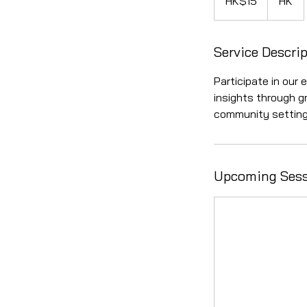
HK$15
HK
港
ド
ル
Service Descri
Participate in our
insights through g
community setting
Upcoming Ses