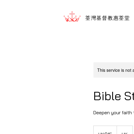
荃灣基督教惠荃堂
This service is not 
Bible S
Deepen your faith 
15
香