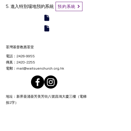
5. 進入特別場地預約系統
預約系統
荃灣基督教惠荃堂
電話：2426-9955
傳真：2420-2255
電郵：
mail@waitsuenchurch.org.hk
地址：新界葵涌葵芳美芳街八號昌鴻大廈三樓（電梯
按2字）